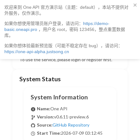
One API
欢迎来到 One API 官方演示站（主题：default），本站不提供对
外服务，仅作演示。
如果你想使用管理员账户登录，请访问：
https://demo-
Welcome to One API
basic.oneapi.pro
，用户名 root，密码 123456，整点重置数据
库。
One API is a LLM API management and distribution
system that helps you better manage and use LLM
如果你想体验最新预览版（可能不稳定存在 bug），请访问：
APIs from various providers.
https://one-api-alpha.justsong.cn
To use the service, please login or register first.
System Status
System Information
Name:
One API
Version:
v0.6.11-preview.6
Source:
GitHub Repository
Start Time:
2026-07-09 03:12:45