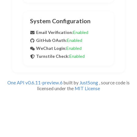
System Configuration
Email Verification:
Enabled
GitHub OAuth:
Enabled
WeChat Login:
Enabled
Turnstile Check:
Enabled
One API
v0.6.11-preview.6
built by
JustSong
, source code is
licensed under the
MIT License